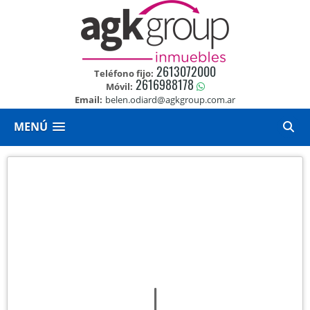
2613072000
Teléfono fijo:
2616988178
Móvil:
Email:
belen.odiard@agkgroup.com.ar
MENÚ