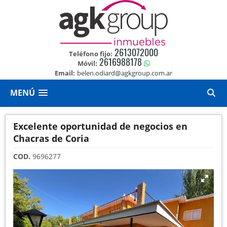
2613072000
Teléfono fijo:
2616988178
Móvil:
Email:
belen.odiard@agkgroup.com.ar
MENÚ
Excelente oportunidad de negocios en
Chacras de Coria
COD.
9696277