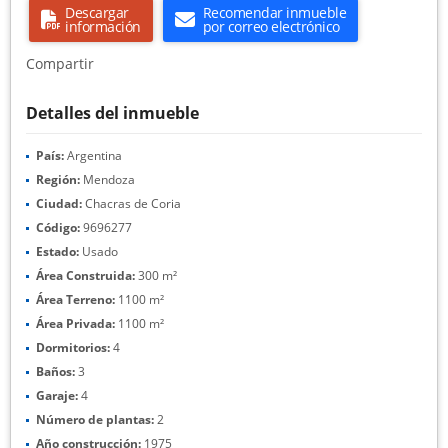
Descargar
Recomendar inmueble
información
por correo electrónico
Compartir
Detalles del inmueble
País:
Argentina
Región:
Mendoza
Ciudad:
Chacras de Coria
Código:
9696277
Estado:
Usado
Área Construida:
300 m²
Área Terreno:
1100 m²
Área Privada:
1100 m²
Dormitorios:
4
Baños:
3
Garaje:
4
Número de plantas:
2
Año construcción:
1975