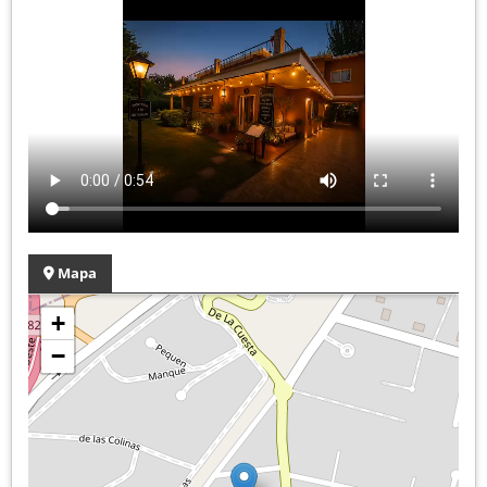
Mapa
+
−