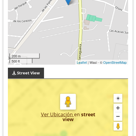
200 m
500 ft
Leaflet
| Wasi - ©
OpenStreetMap
Street View
Ver Ubicación
en
street
view