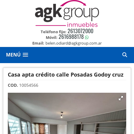
2613072000
Teléfono fijo:
2616988178
Móvil:
Email:
belen.odiard@agkgroup.com.ar
MENÚ
Casa apta crédito calle Posadas Godoy cruz
COD.
10054566