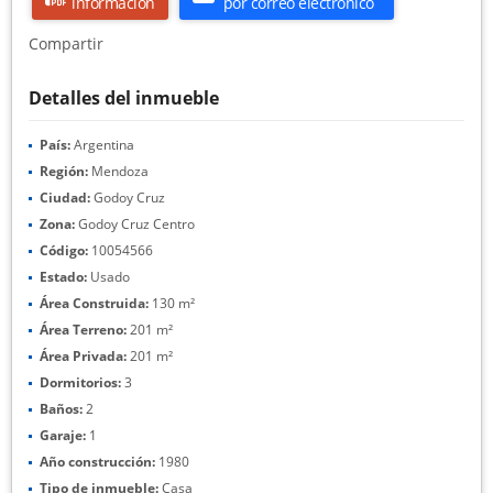
información
por correo electrónico
Compartir
Detalles del inmueble
País:
Argentina
Región:
Mendoza
Ciudad:
Godoy Cruz
Zona:
Godoy Cruz Centro
Código:
10054566
Estado:
Usado
Área Construida:
130 m²
Área Terreno:
201 m²
Área Privada:
201 m²
Dormitorios:
3
Baños:
2
Garaje:
1
Año construcción:
1980
Tipo de inmueble:
Casa