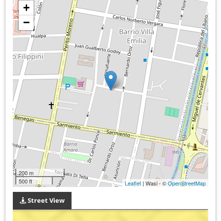
+
−
200 m
500 ft
Leaflet
| Wasi - ©
OpenStreetMap
Street View