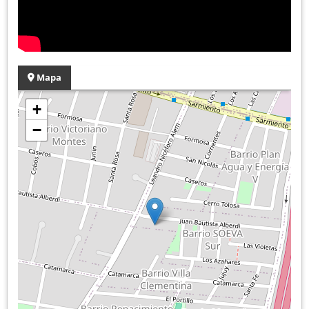
Mapa
+
−