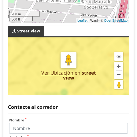
200 m
500 ft
Leaflet
| Wasi - ©
OpenStreetMap
Street View
Ver Ubicación
en
street
view
Contacte al corredor
*
Nombre
*