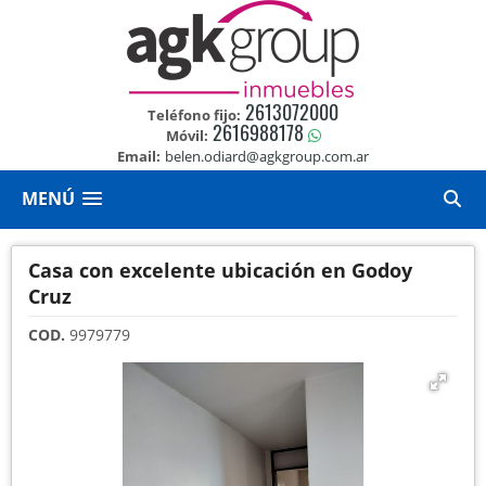
2613072000
Teléfono fijo:
2616988178
Móvil:
Email:
belen.odiard@agkgroup.com.ar
MENÚ
Casa con excelente ubicación en Godoy
Cruz
COD.
9979779