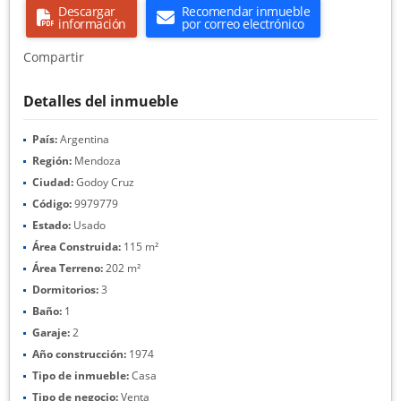
Descargar
Recomendar inmueble
información
por correo electrónico
Compartir
Detalles del inmueble
País:
Argentina
Región:
Mendoza
Ciudad:
Godoy Cruz
Código:
9979779
Estado:
Usado
Área Construida:
115 m²
Área Terreno:
202 m²
Dormitorios:
3
Baño:
1
Garaje:
2
Año construcción:
1974
Tipo de inmueble:
Casa
Tipo de negocio:
Venta