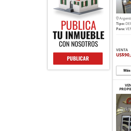
Argent
Tipo:
DE
Para:
VE
VENTA
US$90
Más
VE
PROPI
DESA