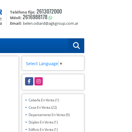
R
2613072000
Teléfono fijo:
2616988178
Móvil:
1
a
Email:
belen.odiard@agkgroup.com.ar
Select Language
▼
Facebook
Instagram
Cabaña En Venta (1)
Casa En Venta (22)
Departamento En Venta (9)
Dúplex En Venta (1)
Edificio En Venta (1)