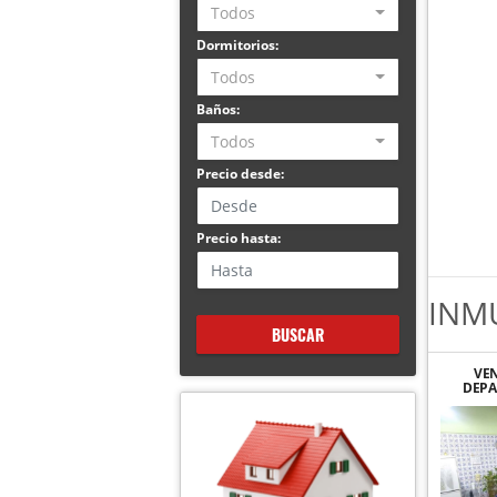
Todos
Dormitorios:
Todos
Baños:
Todos
Precio desde:
Precio hasta:
INM
BUSCAR
VE
DEPA
CAS