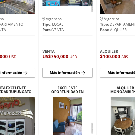
ina
Argentina
Argentina
PARTAMENTO
Tipo:
LOCAL
Tipo:
DEPARTAMEN
NTA
Para:
VENTA
Para:
ALQUILER
VENTA
ALQUILER
,000
US$750,000
$100.000
USD
USD
ARS
 información
Más información
Más informaci
NTA EXCELENTE
EXCELENTE
ALQUILER
EDAD TUPUNGATO
OPORTUNIDAD EN
MONOAMBIE
PARA
TUNUYAN | DUPLEX
AMOBLADO CIUD
RROLLADORES DE
AMOBLADO EN
MENDOZA
NEGOCIOS!!
ALQUILER