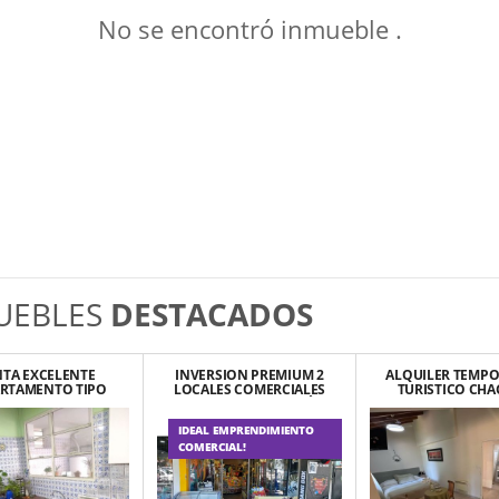
No se encontró inmueble .
UEBLES
DESTACADOS
NTA EXCELENTE
INVERSION PREMIUM 2
ALQUILER TEMP
RTAMENTO TIPO
LOCALES COMERCIALES
TURISTICO CHA
A EN MENDOZA
EN CALLE SAN MARTÍN
APART MEND
TYAN
IDEAL EMPRENDIMIENTO
COMERCIAL!