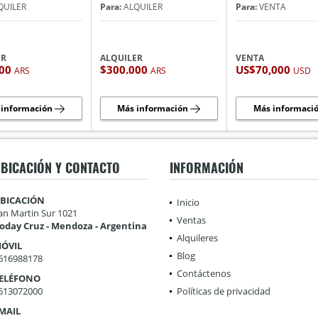
QUILER
Para:
ALQUILER
Para:
VENTA
ER
ALQUILER
VENTA
000
$300.000
US$70,000
ARS
ARS
USD
 información
Más información
Más informaci
BICACIÓN Y CONTACTO
INFORMACIÓN
BICACIÓN
Inicio
an Martin Sur 1021
Ventas
oday Cruz - Mendoza - Argentina
Alquileres
ÓVIL
Blog
616988178
Contáctenos
ELÉFONO
613072000
Políticas de privacidad
MAIL