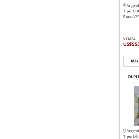
Argent
Tipo:
EDI
Para:
VE
VENTA
US$55
Más
DUPLE
O
Argent
Tipo:
DÚ