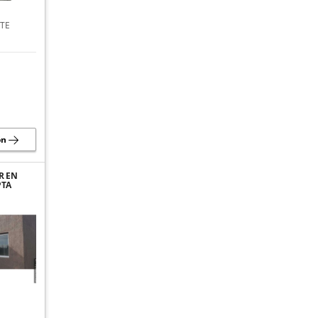
TE
ón
R EN
PTA
2
OS