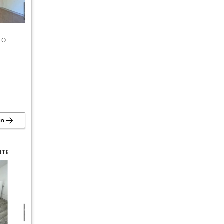
TO
ón
NTE
AD DE