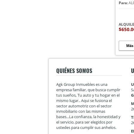
Para:
AL
ALQUIL
$650.
Más
QUIÉNES SOMOS
U
Agk Group Inmuebles es una
U
empresa familiar, que busca cumplir
S
tus sueños, Tu auto y tu hogar en el
G
mismo lugar.. Aqui se fusiona el
M
sector automotriz con el sector
2
inmobiliario con las mismas
bases...La confianza, la honestidad y
T
el servicio, para ser elegidos por
2
ustedes para cumplir sus anhelos.
E