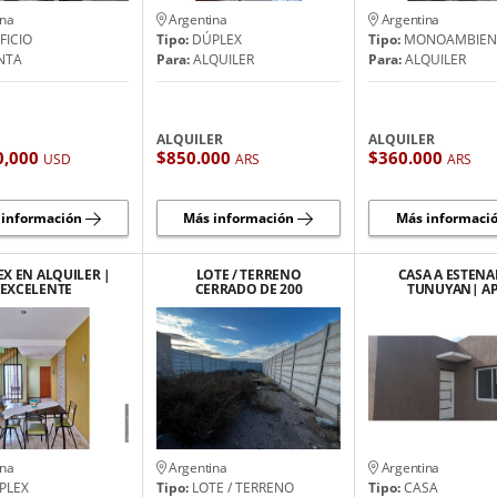
ina
Argentina
Argentina
FICIO
Tipo:
DÚPLEX
Tipo:
MONOAMBIEN
NTA
Para:
ALQUILER
Para:
ALQUILER
ALQUILER
ALQUILER
0,000
$850.000
$360.000
USD
ARS
ARS
 información
Más información
Más informaci
X EN ALQUILER |
LOTE / TERRENO
CASA A ESTENA
EXCELENTE
CERRADO DE 200
TUNUYAN| A
PORTUNIDAD
METROS
CREDITO| 
DORMITORI
ina
Argentina
Argentina
PLEX
Tipo:
LOTE / TERRENO
Tipo:
CASA