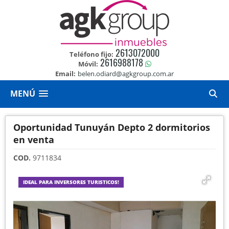
2613072000
Teléfono fijo:
2616988178
Móvil:
Email:
belen.odiard@agkgroup.com.ar
MENÚ
Oportunidad Tunuyán Depto 2 dormitorios
en venta
COD.
9711834
IDEAL PARA INVERSORES TURISTICOS!