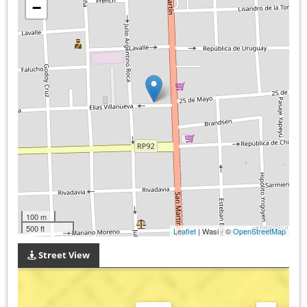
−
100 m
500 ft
Leaflet
| Wasi - ©
OpenStreetMap
Street View