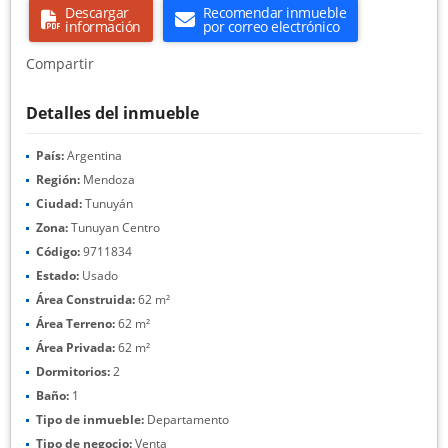
Descargar
Recomendar inmueble
información
por correo electrónico
Compartir
Detalles del inmueble
País:
Argentina
Región:
Mendoza
Ciudad:
Tunuyán
Zona:
Tunuyan Centro
Código:
9711834
Estado:
Usado
Área Construida:
62 m²
Área Terreno:
62 m²
Área Privada:
62 m²
Dormitorios:
2
Baño:
1
Tipo de inmueble:
Departamento
Tipo de negocio:
Venta