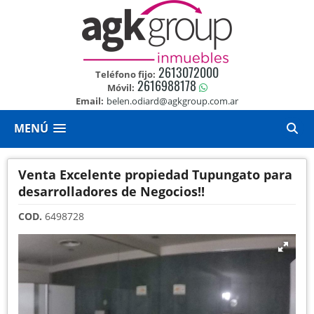
2613072000
Teléfono fijo:
2616988178
Móvil:
Email:
belen.odiard@agkgroup.com.ar
MENÚ
Venta Excelente propiedad Tupungato para
desarrolladores de Negocios!!
COD.
6498728