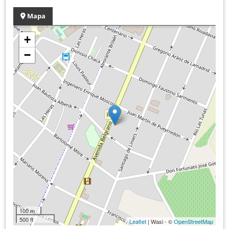
Mapa
+
−
100 m
500 ft
Leaflet
| Wasi - ©
OpenStreetMap