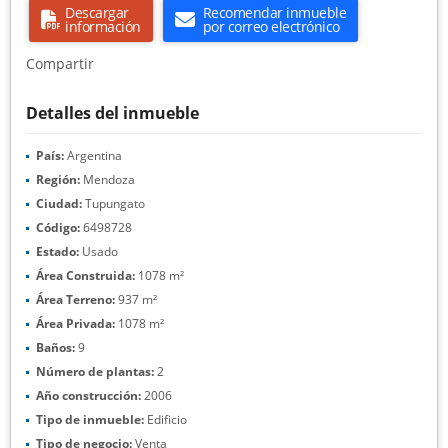
Descargar
Recomendar inmueble
información
por correo electrónico
Compartir
Detalles del inmueble
País:
Argentina
Región:
Mendoza
Ciudad:
Tupungato
Código:
6498728
Estado:
Usado
Área Construida:
1078 m²
Área Terreno:
937 m²
Área Privada:
1078 m²
Baños:
9
Número de plantas:
2
Año construcción:
2006
Tipo de inmueble:
Edificio
Tipo de negocio:
Venta