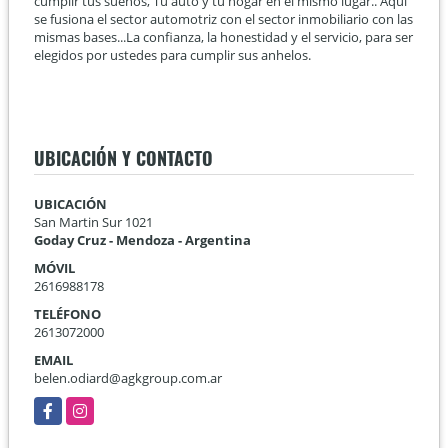
cumplir tus sueños, Tu auto y tu hogar en el mismo lugar.. Aqui
se fusiona el sector automotriz con el sector inmobiliario con las
mismas bases...La confianza, la honestidad y el servicio, para ser
elegidos por ustedes para cumplir sus anhelos.
UBICACIÓN Y CONTACTO
UBICACIÓN
San Martin Sur 1021
Goday Cruz - Mendoza - Argentina
MÓVIL
2616988178
TELÉFONO
2613072000
EMAIL
belen.odiard@agkgroup.com.ar
Facebook
Instagram