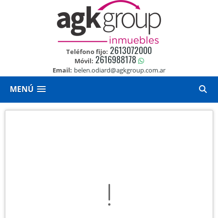
2613072000
Teléfono fijo:
2616988178
Móvil:
Email:
belen.odiard@agkgroup.com.ar
MENÚ