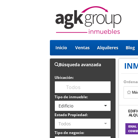
Inicio
Ventas
Alquileres
Blog
IN
Búsqueda avanzada
Ubicación:
Ordenar
Más
Tipo de inmueble:
Edificio
EDIF
Estado Propiedad:
ALQU
AMPL
Todos
IDEAL
COMER
Tipo de negocio: