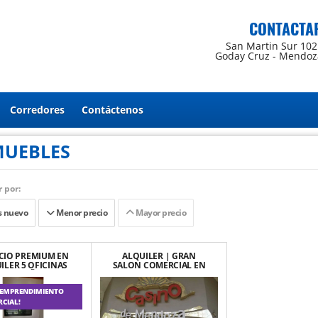
CONTACTA
San Martin Sur 102
Goday Cruz - Mendoz
Corredores
Contáctenos
MUEBLES
 por:
 nuevo
Menor precio
Mayor precio
ICIO PREMIUM EN
ALQUILER | GRAN
ILER 5 OFICINAS
SALON COMERCIAL EN
IAS 2BAÑOS,SALA
EL CENTRO DE
DE REUNIÓN
TUPUNGATO
 EMPRENDIMIENTO
CIAL!