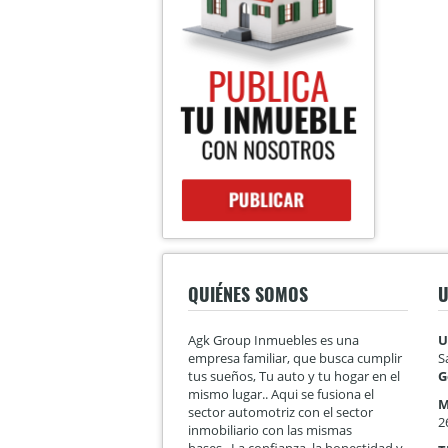
QUIÉNES SOMOS
U
Agk Group Inmuebles es una
U
empresa familiar, que busca cumplir
S
tus sueños, Tu auto y tu hogar en el
G
mismo lugar.. Aqui se fusiona el
M
sector automotriz con el sector
2
inmobiliario con las mismas
bases...La confianza, la honestidad y