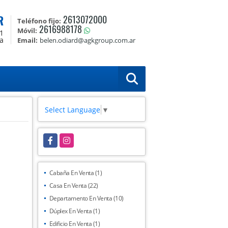
R
2613072000
Teléfono fijo:
2616988178
Móvil:
1
a
Email:
belen.odiard@agkgroup.com.ar
Select Language
▼
Facebook
Instagram
Cabaña En Venta (1)
Casa En Venta (22)
Departamento En Venta (10)
Dúplex En Venta (1)
Edificio En Venta (1)