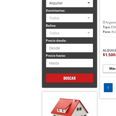
Alquiler
Dormitorios:
Todos
Argent
Baños:
Tipo:
EDI
Para:
AL
Todos
Precio desde:
ALQUIL
$1.500
Precio hasta:
Más
BUSCAR
1