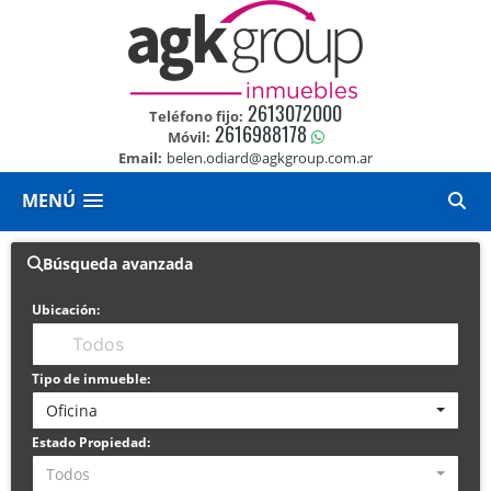
2613072000
Teléfono fijo:
2616988178
Móvil:
Email:
belen.odiard@agkgroup.com.ar
MENÚ
Búsqueda avanzada
Ubicación:
Tipo de inmueble:
Oficina
Estado Propiedad:
Todos