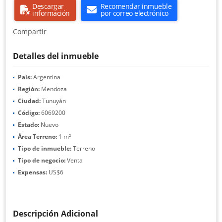
Descargar
Recomendar inmueble
información
por correo electrónico
Compartir
Detalles del inmueble
País:
Argentina
Región:
Mendoza
Ciudad:
Tunuyán
Código:
6069200
Estado:
Nuevo
Área Terreno:
1 m²
Tipo de inmueble:
Terreno
Tipo de negocio:
Venta
Expensas:
US$6
Descripción Adicional