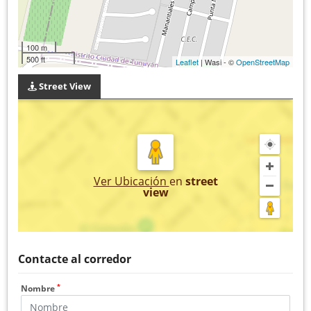
100 m
500 ft
Leaflet
| Wasi - ©
OpenStreetMap
Street View
Ver Ubicación
en
street
view
Contacte al corredor
*
Nombre