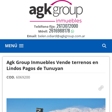
2613072000
Teléfono fijo:
2616988178
Móvil:
Email:
belen.odiard@agkgroup.com.ar
MENÚ
Agk Group Inmuebles Vende terrenos en
Lindos Pagos de Tunuyan
COD.
6069200